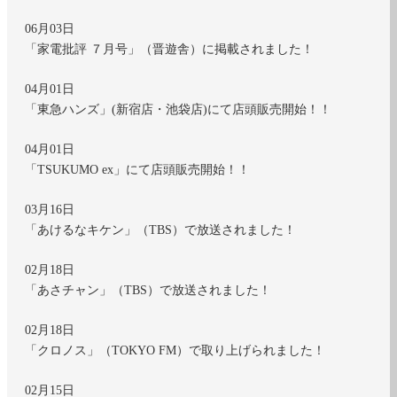
06月03日
「家電批評 ７月号」（晋遊舎）に掲載されました！
04月01日
「東急ハンズ」(新宿店・池袋店)にて店頭販売開始！！
04月01日
「TSUKUMO ex」にて店頭販売開始！！
03月16日
「あけるなキケン」（TBS）で放送されました！
02月18日
「あさチャン」（TBS）で放送されました！
02月18日
「クロノス」（TOKYO FM）で取り上げられました！
02月15日