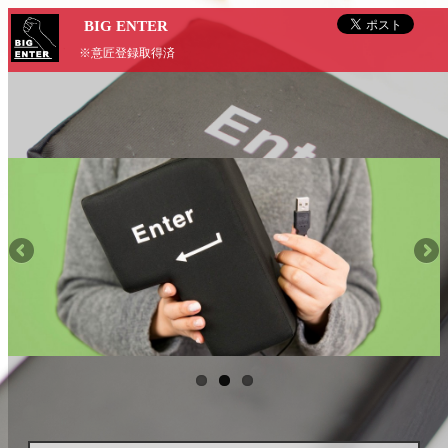
BIG ENTER
※意匠登録取得済