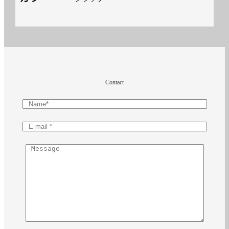
Contact